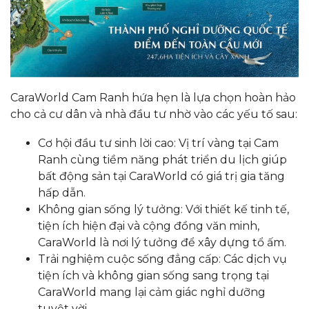
CaraWorld Cam Ranh hứa hẹn là lựa chọn hoàn hảo
cho cả cư dân và nhà đầu tư nhờ vào các yếu tố sau:
Cơ hội đầu tư sinh lời cao
: Vị trí vàng tại Cam
Ranh cùng tiềm năng phát triển du lịch giúp
bất động sản tại CaraWorld có giá trị gia tăng
hấp dẫn.
Không gian sống lý tưởng
: Với thiết kế tinh tế,
tiện ích hiện đại và cộng đồng văn minh,
CaraWorld là nơi lý tưởng để xây dựng tổ ấm.
Trải nghiệm cuộc sống đẳng cấp
: Các dịch vụ
tiện ích và không gian sống sang trọng tại
CaraWorld mang lại cảm giác nghỉ dưỡng
tuyệt vời.