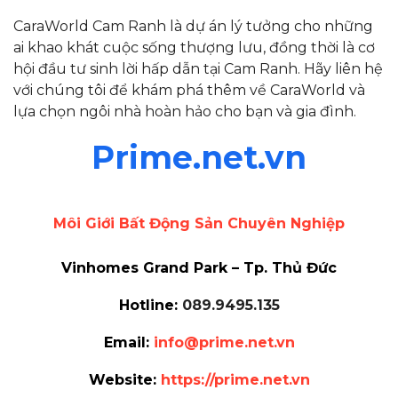
CaraWorld Cam Ranh là dự án lý tưởng cho những
ai khao khát cuộc sống thượng lưu, đồng thời là cơ
hội đầu tư sinh lời hấp dẫn tại Cam Ranh. Hãy liên hệ
với chúng tôi để khám phá thêm về CaraWorld và
lựa chọn ngôi nhà hoàn hảo cho bạn và gia đình.
Prime.net.vn
Môi Giới Bất Động Sản Chuyên Nghiệp
Vinhomes Grand Park – Tp. Thủ Đức
Hotline:
089.9495.135
Email:
info@prime.net.vn
Website:
https://prime.net.vn