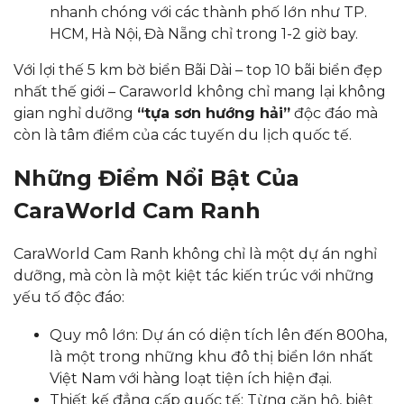
nhanh chóng với các thành phố lớn như TP.
HCM, Hà Nội, Đà Nẵng chỉ trong 1-2 giờ bay.
Với lợi thế 5 km bờ biển Bãi Dài – top 10 bãi biển đẹp
nhất thế giới – Caraworld không chỉ mang lại không
gian nghỉ dưỡng
“tựa sơn hướng hải”
độc đáo mà
còn là tâm điểm của các tuyến du lịch quốc tế.
Những Điểm Nổi Bật Của
CaraWorld Cam Ranh
CaraWorld Cam Ranh không chỉ là một dự án nghỉ
dưỡng, mà còn là một kiệt tác kiến trúc với những
yếu tố độc đáo:
Quy mô lớn
: Dự án có diện tích lên đến 800ha,
là một trong những khu đô thị biển lớn nhất
Việt Nam với hàng loạt tiện ích hiện đại.
Thiết kế đẳng cấp quốc tế
: Từng căn hộ, biệt