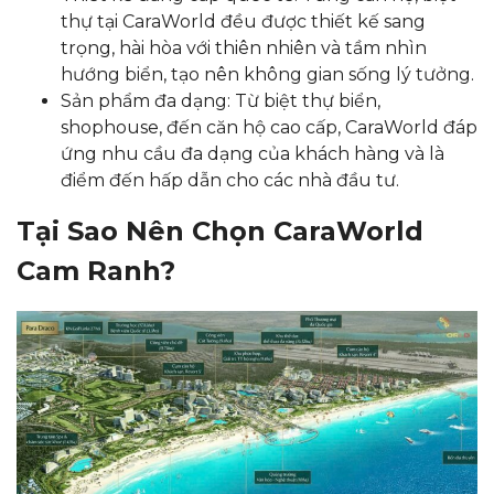
thự tại CaraWorld đều được thiết kế sang
trọng, hài hòa với thiên nhiên và tầm nhìn
hướng biển, tạo nên không gian sống lý tưởng.
Sản phẩm đa dạng
: Từ biệt thự biển,
shophouse, đến căn hộ cao cấp, CaraWorld đáp
ứng nhu cầu đa dạng của khách hàng và là
điểm đến hấp dẫn cho các nhà đầu tư.
Tại Sao Nên Chọn CaraWorld
Cam Ranh?