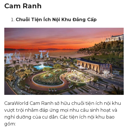
Cam Ranh
Chuỗi Tiện Ích Nội Khu Đẳng Cấp
CaraWorld Cam Ranh sở hữu chuỗi tiện ích nội khu
vượt trội nhằm đáp ứng mọi nhu cầu sinh hoạt và
nghỉ dưỡng của cư dân. Các tiện ích nội khu bao
gồm: