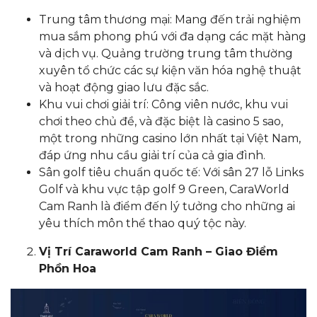
Trung tâm thương mại
: Mang đến trải nghiệm
mua sắm phong phú với đa dạng các mặt hàng
và dịch vụ. Quảng trường trung tâm thường
xuyên tổ chức các sự kiện văn hóa nghệ thuật
và hoạt động giao lưu đặc sắc.
Khu vui chơi giải trí
: Công viên nước, khu vui
chơi theo chủ đề, và đặc biệt là casino 5 sao,
một trong những casino lớn nhất tại Việt Nam,
đáp ứng nhu cầu giải trí của cả gia đình.
Sân golf tiêu chuẩn quốc tế
: Với sân 27 lỗ Links
Golf và khu vực tập golf 9 Green, CaraWorld
Cam Ranh là điểm đến lý tưởng cho những ai
yêu thích môn thể thao quý tộc này.
Vị Trí Caraworld Cam Ranh – Giao Điểm
Phồn Hoa