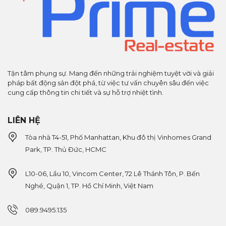
Tận tâm phụng sự. Mang đến những trải nghiệm tuyệt vời và giải
pháp bất động sản đột phá, từ việc tư vấn chuyên sâu đến việc
cung cấp thông tin chi tiết và sự hỗ trợ nhiệt tình.
LIÊN HỆ
Tòa nhà T4-51, Phố Manhattan, Khu đô thị Vinhomes Grand
Park, TP. Thủ Đức, HCMC
L10-06, Lầu 10, Vincom Center, 72 Lê Thánh Tôn, P. Bến
Nghé, Quận 1, TP. Hồ Chí Minh, Việt Nam
089.9495.135