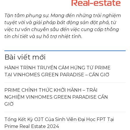
Tận tâm phụng sự. Mang đến những trải nghiệm
tuyệt vời và giải pháp bất động sản đột phá, từ
việc tư vấn chuyên sâu đến việc cung cấp thông
tin chi tiết và sự hỗ trợ nhiệt tình.
Bài viết mới
HÀNH TRÌNH TRUYỀN CẢM HỨNG TỪ PRIME
TẠI VINHOMES GREEN PARADISE – CẦN GIỜ
PRIME CHÍNH THỨC KHỞI HÀNH – TRẢI
NGHIỆM VINHOMES GREEN PARADISE CẦN
GIỜ
Tổng Kết Kỳ OJT Của Sinh Viên Đại Học FPT Tại
Prime Real Estate 2024